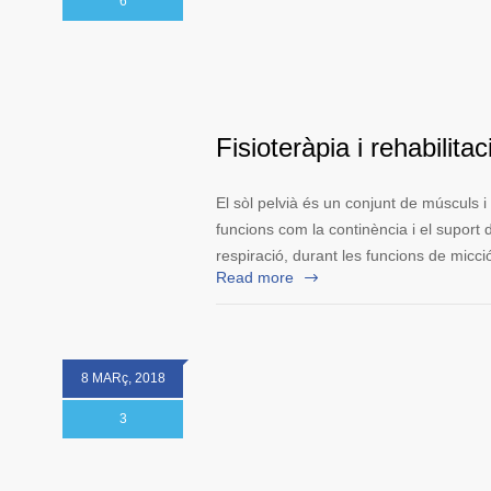
6
Fisioteràpia i rehabilitac
El sòl pelvià és un conjunt de músculs i
funcions com la continència i el suport d
respiració, durant les funcions de micció
Read more
8 MARç, 2018
3