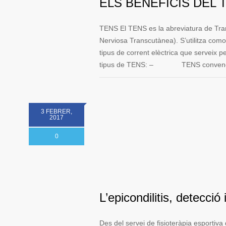
ELS BENEFICIS DEL 
TENS El TENS es la abreviatura de Tran
Nerviosa Transcutànea). S’utilitza como 
tipus de corrent elèctrica que serveix p
tipus de TENS: – TENS convencional:
3 FEBRER,
2017
0
L’epicondilitis, detecció
Des del servei de fisioteràpia esportiv