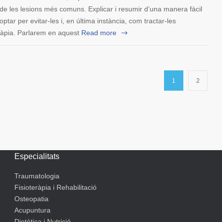
de les lesions més comuns. Explicar i resumir d’una manera fàcil
ar per evitar-les i, en última instància, com tractar-les
ràpia. Parlarem en aquest
Read more
1
2
Especialitats
Traumatologia
Fisioteràpia i Rehabilitació
Osteopatia
Acupuntura
Dietètica i Nutrició