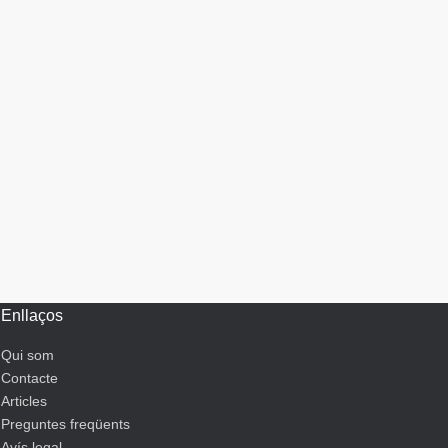
Enllaços
Qui som
Contacte
Articles
Preguntes freqüents
Avís legal