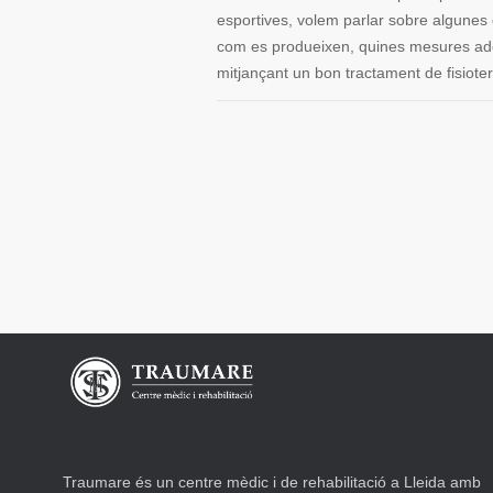
esportives, volem parlar sobre algunes 
com es produeixen, quines mesures adopt
mitjançant un bon tractament de fisiote
Traumare és un centre mèdic i de rehabilitació a Lleida amb