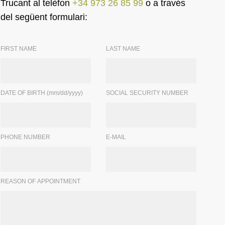
Trucant al telèfon
+34 973 26 85 99
o a través
del següent formulari:
FIRST NAME
LAST NAME
DATE OF BIRTH (mm/dd/yyyy)
SOCIAL SECURITY NUMBER
PHONE NUMBER
E-MAIL
REASON OF APPOINTMENT