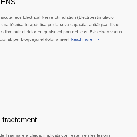
TENS
scutaneos Electrical Nerve Stimulation (Electroestimulació
una tècnica terapèutica per la seva capacitat antiàlgica. Es un
er disminuir el dolor en qualsevol part del cos. Existeixen varius
 per bloquejar el dolor a nivell
Read more
 i tractament
a de Traumare a Lleida, implicats com estem en les lesions