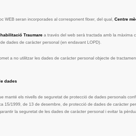
loc WEB seran incorporades al corresponent fitxer, del qual,
Centre mèd
ehabilitació Traumare
a través del web serà tractada amb la màxima co
 de dades de caràcter personal (en endavant LOPD).
et a no utilitzar les dades de caràcter personal objecte de tractament 
 de dades
ue manté els nivells de seguretat de protecció de dades personals co
ca 15/1999, de 13 de desembre, de protecció de dades de caràcter per
arantir la seguretat de les dades de caràcter personal i evitar la pèrdua