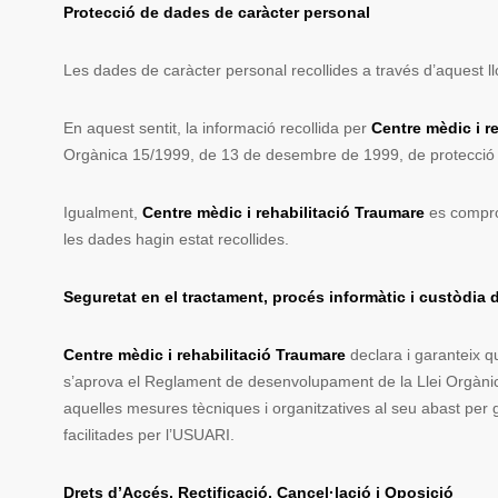
Protecció de dades de caràcter personal
Les dades de caràcter personal recollides a través d’aquest l
En aquest sentit, la informació recollida per
Centre mèdic i r
Orgànica 15/1999, de 13 de desembre de 1999, de protecció
Igualment,
Centre mèdic i rehabilitació Traumare
es comprom
les dades hagin estat recollides.
Seguretat en el tractament, procés informàtic i custòdia
Centre mèdic i rehabilitació Traumare
declara i garanteix q
s’aprova el Reglament de desenvolupament de la Llei Orgàni
aquelles mesures tècniques i organitzatives al seu abast per g
facilitades per l’USUARI.
Drets d’Accés, Rectificació, Cancel·lació i Oposició