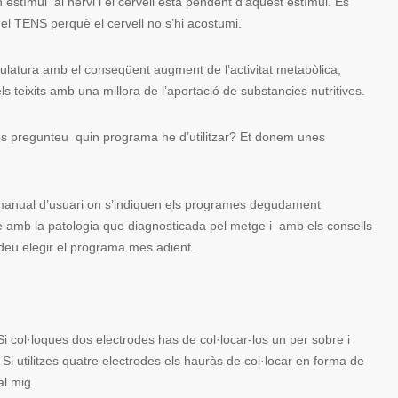
estímul al nervi i el cervell esta pendent d’aquest estímul. Es
el TENS perquè el cervell no s’hi acostumi.
latura amb el conseqüent augment de l’activitat metabòlica,
ls teixits amb una millora de l’aportació de substancies nutritives.
os pregunteu quin programa he d’utilitzar? Et donem unes
 manual d’usuari on s’indiquen els programes degudament
ue amb la patologia que diagnosticada pel metge i amb els consells
odeu elegir el programa mes adient.
i col·loques dos electrodes has de col·locar-los un per sobre i
 Si utilitzes quatre electrodes els hauràs de col·locar en forma de
al mig.