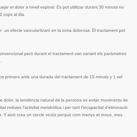
 dolor a nivell espinal. Es pot utilitzar durant 30 minuts no
2 cops al dia.
fecte vascularitzant en la zona dolorosa. El tractament pot
cional però durant el tractament van variant els paràmetres
.
imers amb una durada del tractament de 15 minuts y 1 sol
 dolor, la tendència natural de la persona es evitar moviments de
t redueix l’activitat metabòlica i per tant l’incapacitat d’eliminació
or. Y això crea un cercle viciós perquè com menys et mous, mes