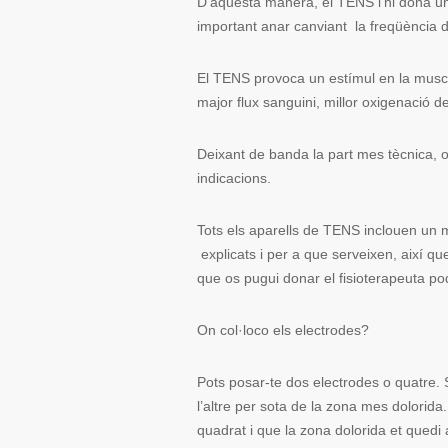
D’aquesta manera, el TENS l’hi dona un 
important anar canviant la freqüència d
El TENS provoca un estímul en la muscu
major flux sanguini, millor oxigenació de
Deixant de banda la part mes tècnica, 
indicacions.
Tots els aparells de TENS inclouen un
explicats i per a que serveixen, així q
que os pugui donar el fisioterapeuta p
On col·loco els electrodes?
Pots posar-te dos electrodes o quatre. S
l’altre per sota de la zona mes dolorida.
quadrat i que la zona dolorida et quedi 