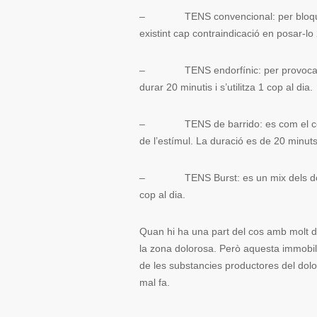
– TENS convencional: per bloquejar el
existint cap contraindicació en posar-lo 
– TENS endorfínic: per provocar un e
durar 20 minutis i s’utilitza 1 cop al dia.
– TENS de barrido: es com el conven
de l’estímul. La duració es de 20 minuts
– TENS Burst: es un mix dels dos pr
cop al dia.
Quan hi ha una part del cos amb molt de
la zona dolorosa. Però aquesta immobilita
de les substancies productores del dol
mal fa.