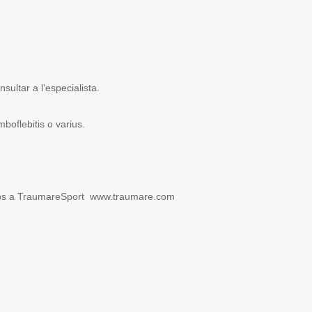
ar a l’especialista.
lebitis o varius.
nos a TraumareSport www.traumare.com
m