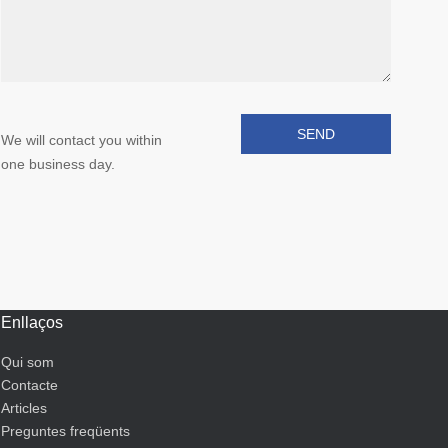
We will contact you within
one business day.
Enllaços
Qui som
Contacte
Articles
Preguntes freqüents