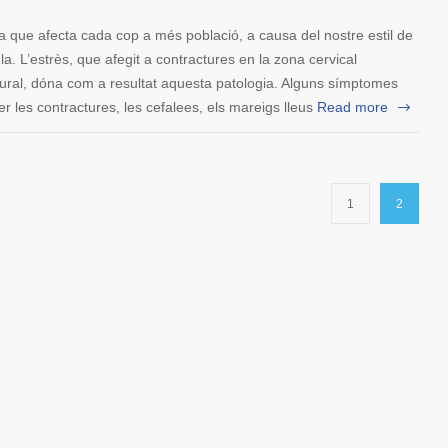
ia que afecta cada cop a més població, a causa del nostre estil de
r-la. L’estrès, que afegit a contractures en la zona cervical
tural, dóna com a resultat aquesta patologia. Alguns símptomes
 les contractures, les cefalees, els mareigs lleus
Read more
1
2