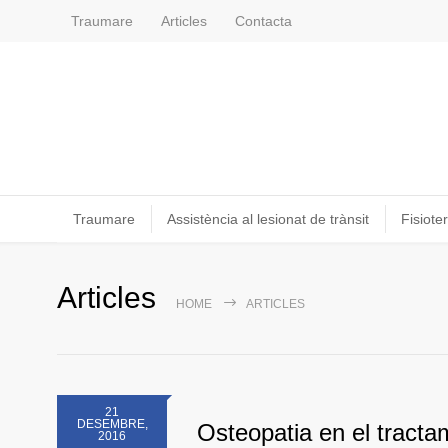
Traumare
Articles
Contacta
Traumare
Assistència al lesionat de trànsit
Fisioter
Articles
HOME
ARTICLES
21
DESEMBRE,
Osteopatia en el tractam
2016