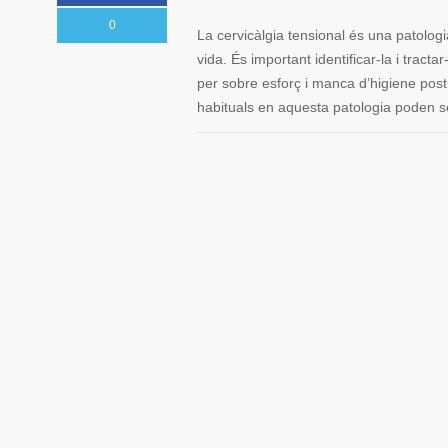
0
La cervicàlgia tensional és una patolog
vida. És important identificar-la i tracta
per sobre esforç i manca d’higiene pos
habituals en aquesta patologia poden ser