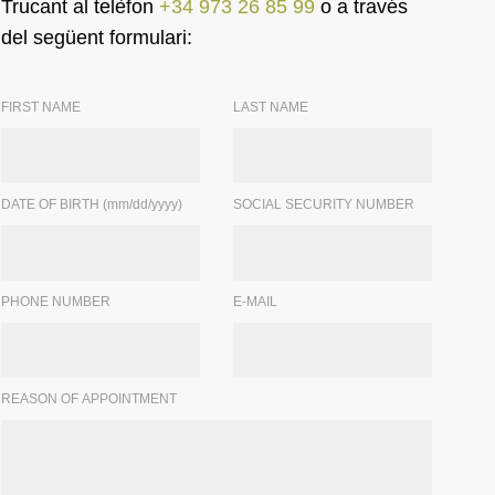
Trucant al telèfon
+34 973 26 85 99
o a través
del següent formulari:
FIRST NAME
LAST NAME
DATE OF BIRTH (mm/dd/yyyy)
SOCIAL SECURITY NUMBER
PHONE NUMBER
E-MAIL
REASON OF APPOINTMENT