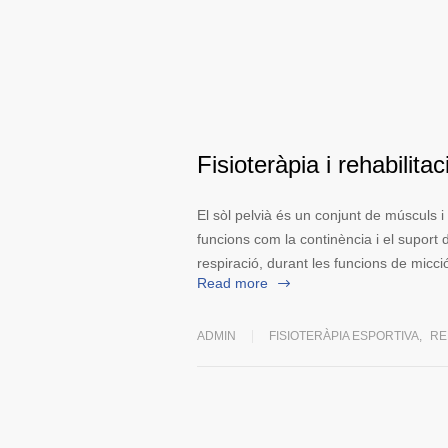
Fisioteràpia i rehabilitac
El sòl pelvià és un conjunt de músculs i
funcions com la continència i el suport d
respiració, durant les funcions de micció
Read more
ADMIN
FISIOTERÀPIA ESPORTIVA
,
RE