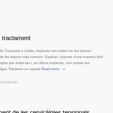
 i tractament
a de Traumare a Lleida, implicats com estem en les lesions
de les lesions més comuns. Explicar i resumir d’una manera fàcil
ar per evitar-les i, en última instància, com tractar-les
ràpia. Parlarem en aquest
Read more
 ESPORTIVA
ent de les cervicàlgies tensionals