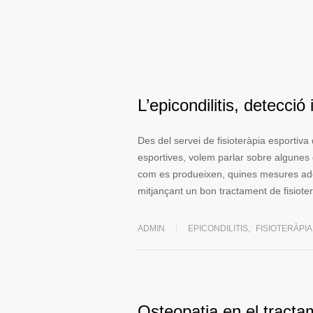
L’epicondilitis, detecció
Des del servei de fisioteràpia esportiv
esportives, volem parlar sobre algunes 
com es produeixen, quines mesures adopt
mitjançant un bon tractament de fisiote
ADMIN
EPICONDILITIS
,
FISIOTERÀPIA
Osteopatia en el tractam