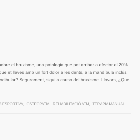
bre el bruxisme, una patologia que pot arribar a afectar al 20%
ue et lleves amb un fort dolor a les dents, a la mandíbula inclús
ndibular? Segurament, sigui a causa del bruxisme. Llavors, ¿Que
A ESPORTIVA
,
OSTEOPATIA
,
REHABILITACIÓ ATM
,
TERAPIA MANUAL