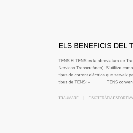
ELS BENEFICIS DEL 
TENS El TENS es la abreviatura de Tran
Nerviosa Transcutànea). S’utilitza como 
tipus de corrent elèctrica que serveix p
tipus de TENS: – TENS convencional:
TRAUMARE
FISIOTERÀPIA ESPORTIVA