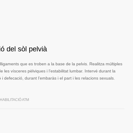
ió del sòl pelvià
 lligaments que es troben a la base de la pelvis. Realitza múltiples
e les vísceres pèlviques i l’estabilitat lumbar. Intervé durant la
 i defecació, durant l’embaràs i el part i les relacions sexuals.
HABILITACIÓ ATM