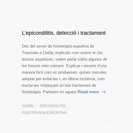
L’epicondilitis, detecció i tractament
Des del servei de fisioteràpia esportiva de
Traumare a Lleida, implicats com estem en les
lesions esportives, volem parlar sobre algunes de
les lesions més comuns. Explicar i resumir d’una
manera fàcil com es produeixen, quines mesures
adoptar per evitar-les i, en última instància, com
tractar-les mitjançant un bon tractament de
Read more
fisioteràpia. Parlarem en aquest
ADMIN
EPICONDILITIS
,
FISIOTERÀPIA ESPORTIVA