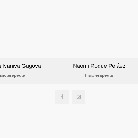
a Ivaniva Gugova
Naomi Roque Peláez
isioterapeuta
Fisioterapeuta