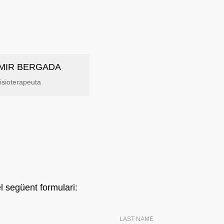
 MIR BERGADA
isioterapeuta
l següent formulari:
LAST NAME