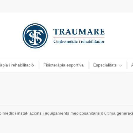
àpia i rehabilitació
Fisioteràpia esportiva
Especialitats
A
èdic i instal·lacions i equipaments medicosanitaris d’última generació p