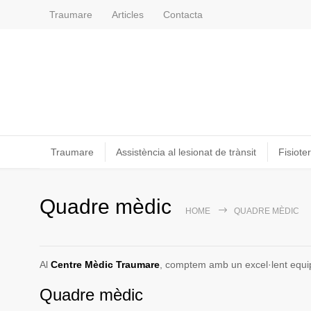
Traumare
Articles
Contacta
Traumare
Assistència al lesionat de trànsit
Fisioter
Quadre mèdic
HOME
QUADRE MÈDIC
Al
Centre Mèdic Traumare
, comptem amb un excel·lent equip m
Quadre mèdic